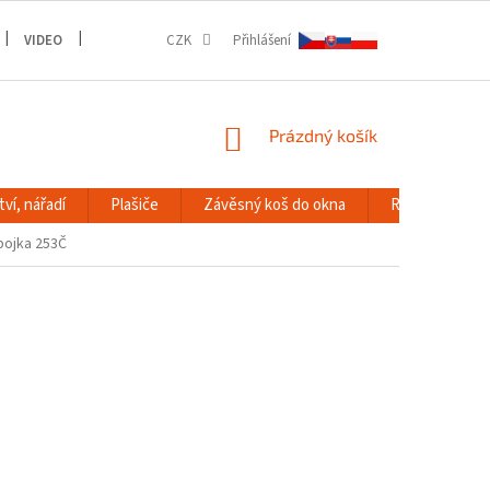
VIDEO
GALERIE
CZK
Přihlášení
NÁKUPNÍ
Prázdný košík
KOŠÍK
ví, nářadí
Plašiče
Závěsný koš do okna
RACK systém
pojka 253Č