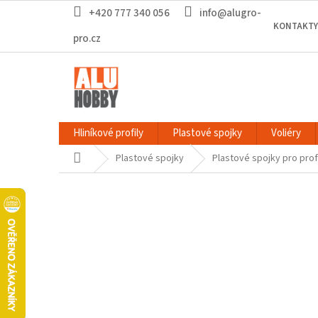
Přejít
+420 777 340 056
info@alugro-
na
KONTAKTY
obsah
pro.cz
Hliníkové profily
Plastové spojky
Voliéry
Domů
Plastové spojky
Plastové spojky pro prof