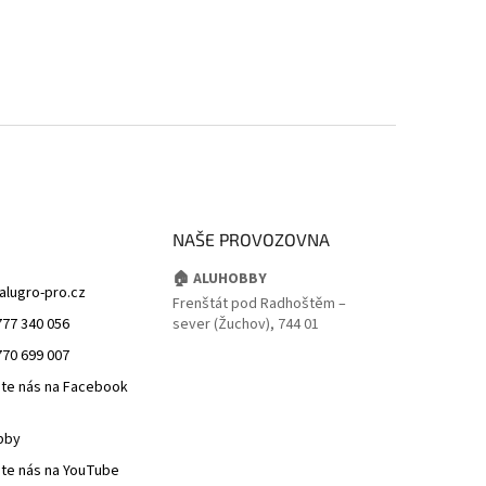
NAŠE PROVOZOVNA
🏠 ALUHOBBY
alugro-pro.cz
Frenštát pod Radhoštěm –
777 340 056
sever (Žuchov), 744 01
770 699 007
jte nás na Facebook
bby
jte nás na YouTube