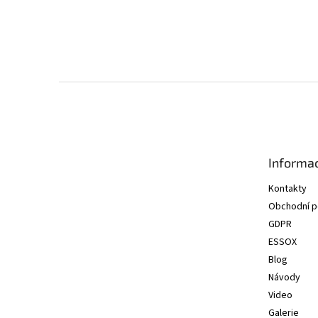
Z
á
p
a
t
Informac
í
Kontakty
Obchodní 
GDPR
ESSOX
Blog
Návody
Video
Galerie