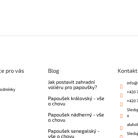
e pro vás
Blog
Kontakt
Jak postavit zahradní
info
@
voliéru pro papoušky?
podmínky
+420 
Papoušek královský - vše
+420 
o chovu
Sledu
Papoušek nádherný - vše
u
o chovu
aluho
Papoušek senegalský -
Sledu
vše o chovu