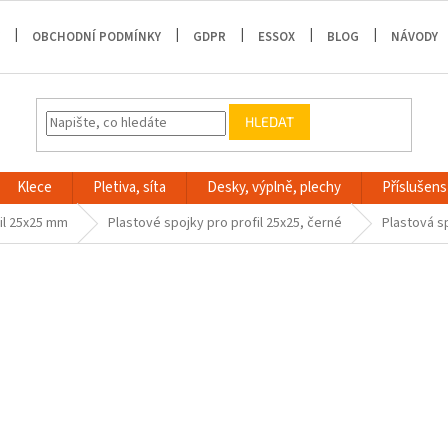
OBCHODNÍ PODMÍNKY
GDPR
ESSOX
BLOG
NÁVODY
HLEDAT
Klece
Pletiva, síta
Desky, výplně, plechy
Příslušenst
il 25x25 mm
Plastové spojky pro profil 25x25, černé
Plastová s