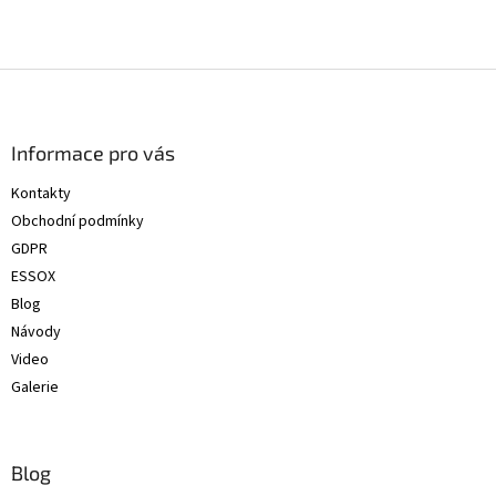
Z
á
p
a
Informace pro vás
t
Kontakty
í
Obchodní podmínky
GDPR
ESSOX
Blog
Návody
Video
Galerie
Blog