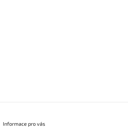
Z
á
p
a
Informace pro vás