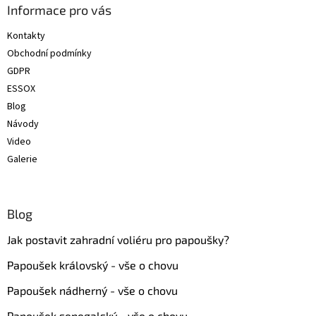
a
Informace pro vás
t
Kontakty
í
Obchodní podmínky
GDPR
ESSOX
Blog
Návody
Video
Galerie
Blog
Jak postavit zahradní voliéru pro papoušky?
Papoušek královský - vše o chovu
Papoušek nádherný - vše o chovu
Papoušek senegalský - vše o chovu