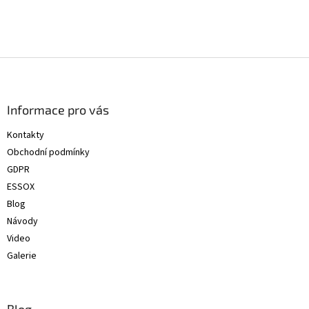
Z
á
p
a
Informace pro vás
t
Kontakty
í
Obchodní podmínky
GDPR
ESSOX
Blog
Návody
Video
Galerie
Blog