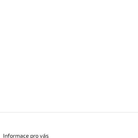
Z
á
p
a
Informace pro vás