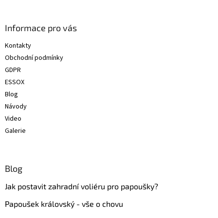
á
p
a
Informace pro vás
t
Kontakty
í
Obchodní podmínky
GDPR
ESSOX
Blog
Návody
Video
Galerie
Blog
Jak postavit zahradní voliéru pro papoušky?
Papoušek královský - vše o chovu