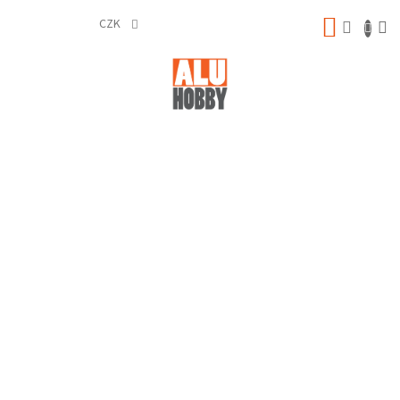
Přejít
NÁKUP
na
CZK
obsah
KOŠÍK