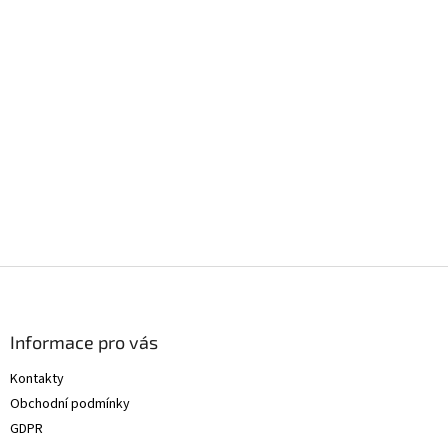
Z
á
p
a
Informace pro vás
t
Kontakty
í
Obchodní podmínky
GDPR