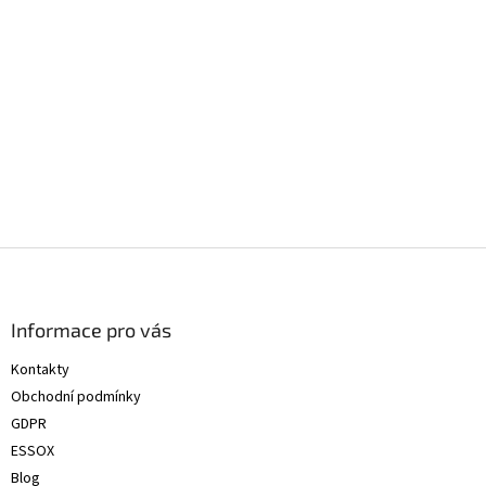
Z
á
p
a
Informace pro vás
t
Kontakty
í
Obchodní podmínky
GDPR
ESSOX
Blog