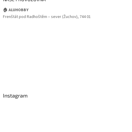
🏠 ALUHOBBY
Frenštát pod Radhoštěm – sever (Žuchov), 744 01
Instagram