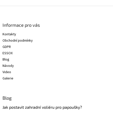
Z
á
p
a
Informace pro vás
t
Kontakty
í
Obchodní podmínky
GDPR
ESSOX
Blog
Návody
Video
Galerie
Blog
Jak postavit zahradní voliéru pro papoušky?